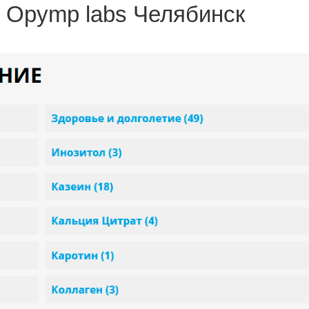
 Opymp labs Челябинск