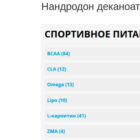
Нандродон деканоат